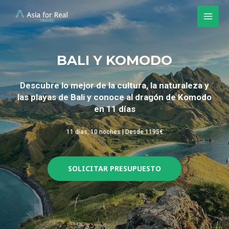
BALI Y KOMODO
Descubre lo mejor de la cultura, la naturaleza y
las playas de Bali y conoce al dragón de Komodo
en 11 días
11 días, 10 noches | Desde 1195€
SOLICITAR PRESUPUESTO