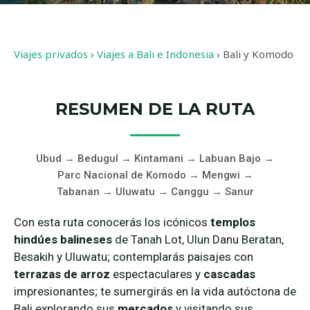
Viajes privados
›
Viajes a Bali e Indonesia
›
Bali y Komodo
RESUMEN DE LA RUTA
Ubud → Bedugul → Kintamani → Labuan Bajo →
Parc Nacional de Komodo → Mengwi →
Tabanan → Uluwatu → Canggu → Sanur
Con esta ruta conocerás los icónicos
templos
hindúes balineses
de Tanah Lot, Ulun Danu Beratan,
Besakih y Uluwatu; contemplarás paisajes con
terrazas de arroz
espectaculares y
cascadas
impresionantes; te sumergirás en la vida autóctona de
Bali explorando sus
mercados
y visitando sus