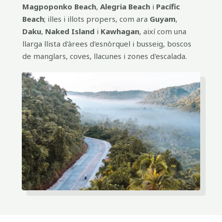
Magpoponko Beach
,
Alegria Beach
i
Pacífic
Beach
; illes i illots propers, com ara
Guyam
,
Daku
,
Naked Island
i
Kawhagan
, així com una
llarga llista d'àrees d'esnòrquel i busseig, boscos
de manglars, coves, llacunes i zones d'escalada.