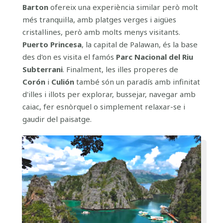
Barton
ofereix una experiència similar però molt
més tranquil·la, amb platges verges i aigües
cristal·lines, però amb molts menys visitants.
Puerto Princesa
, la capital de Palawan, és la base
des d'on es visita el famós
Parc Nacional del Riu
Subterrani
. Finalment, les illes properes de
Corón
i
Culión
també són un paradís amb infinitat
d'illes i illots per explorar, bussejar, navegar amb
caiac, fer esnòrquel o simplement relaxar-se i
gaudir del paisatge.