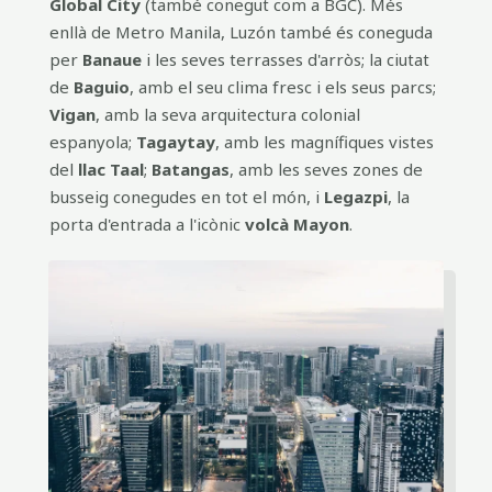
Global City
(també conegut com a BGC). Més
enllà de Metro Manila, Luzón també és coneguda
per
Banaue
i les seves terrasses d'arròs; la ciutat
de
Baguio
, amb el seu clima fresc i els seus parcs;
Vigan
, amb la seva arquitectura colonial
espanyola;
Tagaytay
, amb les magnífiques vistes
del
llac Taal
;
Batangas
, amb les seves zones de
busseig conegudes en tot el món, i
Legazpi
, la
porta d'entrada a l'icònic
volcà Mayon
.