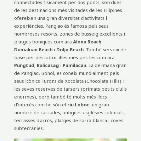
connectades físicament per dos ponts, són dues
de les destinacions més visitades de les Filipines i
ofereixen una gran diversitat d'activitats i
experiències. Panglao és famosa pels seus
nombrosos resorts, zones de busseig excel·lents i
platges boniques com ara
Alona Beach
,
Dumaluan Beach
i
Doljo Beach
. També serveix de
base per descobrir illes més petites com ara
Pungtud
,
Balicasag
i
Pamilacan
. La germana gran
de Panglao, Bohol, es coneix mundialment pels
seus icònics Turons de Xocolata (Chocolate Hills) i
les seves reserves de tarsers (primats petits d'ulls
enormes), però també té molts més llocs
d'interès com ho són el
riu Loboc
, un gran
nombre de cascades, antigues esglésies colonials,
terrasses d'arròs, platges de sorra blanca i coves
subterrànies.