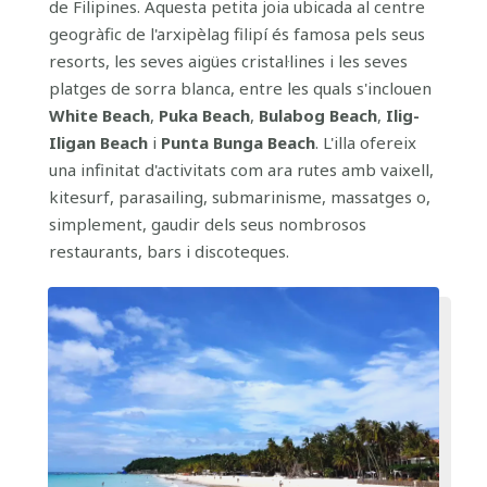
de Filipines. Aquesta petita joia ubicada al centre
geogràfic de l'arxipèlag filipí és famosa pels seus
resorts, les seves aigües cristal·lines i les seves
platges de sorra blanca, entre les quals s'inclouen
White Beach
,
Puka Beach
,
Bulabog Beach
,
Ilig-
Iligan Beach
i
Punta Bunga Beach
. L'illa ofereix
una infinitat d'activitats com ara rutes amb vaixell,
kitesurf, parasailing, submarinisme, massatges o,
simplement, gaudir dels seus nombrosos
restaurants, bars i discoteques.