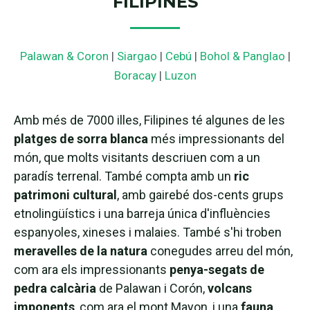
FILIPINES
Palawan & Coron
|
Siargao
|
Cebú
|
Bohol & Panglao
|
Boracay
|
Luzon
Amb més de 7000 illes, Filipines té algunes de les
platges de sorra blanca
més impressionants del
món, que molts visitants descriuen com a un
paradís terrenal. També compta amb un
ric
patrimoni cultural
, amb gairebé dos-cents grups
etnolingüístics i una barreja única d'influències
espanyoles, xineses i malaies. També s'hi troben
meravelles de la natura
conegudes arreu del món,
com ara els impressionants
penya-segats de
pedra calcària
de Palawan i Corón,
volcans
imponents
, com ara el mont Mayon, i una
fauna