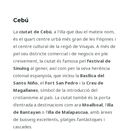
Cebú
La
ciutat de Cebú
, a l'illa que duu el mateix nom,
és el quart centre urbà més gran de les Filipines i
el centre cultural de la regió de Visayas. A més de
pel seu districte comercial i de negocis en ple
creixement, la ciutat és famosa pel
festival de
Sinulog
al gener, així com per la seva herència
colonial espanyola, que inclou la
Basílica del
Santo Niño
, el
Fort San Pedro
i la
Creu de
Magallanes
, símbol de la introducció del
cristianisme al país. La ciutat també és la porta
d'entrada a destinacions com ara
Moalboal
, l'
illa
de Bantayan
o l'
illa de Malapascua
, amb àrees
de busseig excel·lents, platges fantàstiques i
cascades.