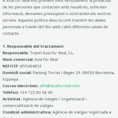
A Asia for Real ens prenem molt seriosament la privacitat
de les persones que contacten amb nosaltres, sol·liciten
informació, demanen pressupost o contracten els nostres
serveis. Aquesta política descriu com tractem les dades
personals a través del lloc web i dels diferents canals de
contacte.
1. Responsable del tractament
Responsable:
Travel Asia for Real, S.L.
Nom comercial:
Asia for Real
NIF/CIF:
B55464853
Domicili social:
Passeig Torras i Bages 29. 08030 Barcelona,
Espanya
Correu electrònic:
info@asiaforreal.com
Telèfon:
+34 722 60 58 49
Activitat:
Agència de viatges / organització i
comercialització de viatges
Condició administrativa:
Agència de viatges registrada a