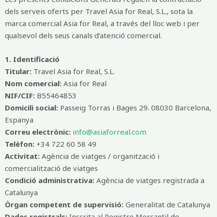
dels serveis oferts per Travel Asia for Real, S.L., sota la
marca comercial Asia for Real, a través del lloc web i per
qualsevol dels seus canals d’atenció comercial.
1. Identificació
Titular:
Travel Asia for Real, S.L.
Nom comercial:
Asia for Real
NIF/CIF:
B55464853
Domicili social:
Passeig Torras i Bages 29. 08030 Barcelona,
Espanya
Correu electrònic:
info@asiaforreal.com
Telèfon:
+34 722 60 58 49
Activitat:
Agència de viatges / organització i
comercialització de viatges
Condició administrativa:
Agència de viatges registrada a
Catalunya
Òrgan competent de supervisió:
Generalitat de Catalunya
Dades registrals:
Inscrita al Registre Mercantil de