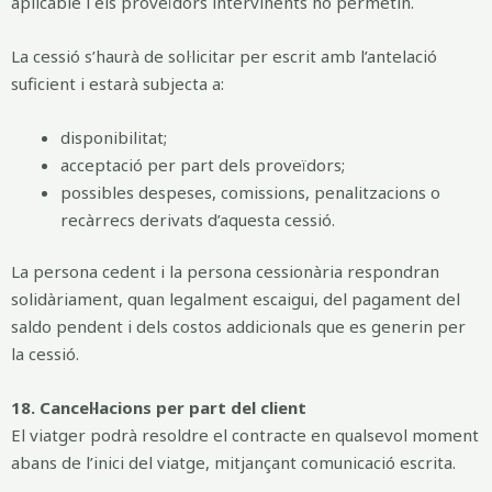
aplicable i els proveïdors intervinents ho permetin.
La cessió s’haurà de sol·licitar per escrit amb l’antelació
suficient i estarà subjecta a:
disponibilitat;
acceptació per part dels proveïdors;
possibles despeses, comissions, penalitzacions o
recàrrecs derivats d’aquesta cessió.
La persona cedent i la persona cessionària respondran
solidàriament, quan legalment escaigui, del pagament del
saldo pendent i dels costos addicionals que es generin per
la cessió.
18. Cancel·lacions per part del client
El viatger podrà resoldre el contracte en qualsevol moment
abans de l’inici del viatge, mitjançant comunicació escrita.