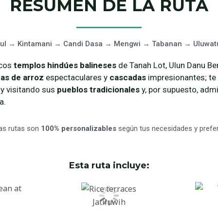
RESUMEN DE LA RUTA
l → Kintamani → Candi Dasa → Mengwi → Tabanan → Uluwatu
icos
templos hindúes balineses
de Tanah Lot, Ulun Danu Ber
zas de arroz
espectaculares y
cascadas
impresionantes; te
s
y visitando sus
pueblos tradicionales
y, por supuesto, adm
a.
as rutas son
100% personalizables
según tus necesidades y prefer
Esta ruta incluye:
Jatiluwih