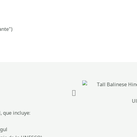
ante")
Ul
l
, que incluye:
gul