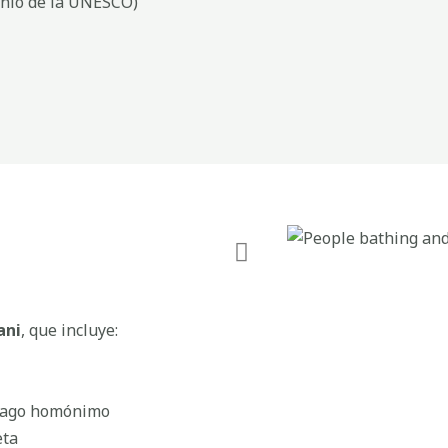
monio de la UNESCO)
ani
, que incluye:
l lago homónimo
eta